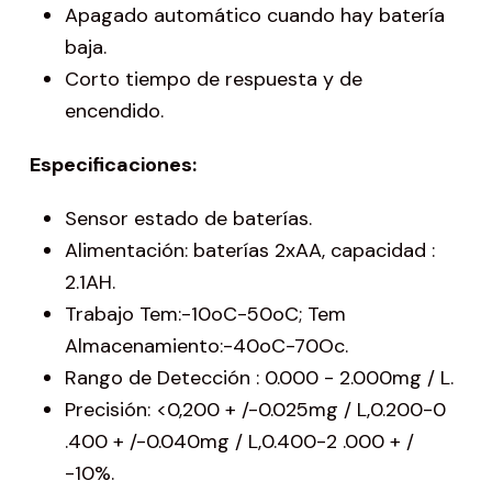
Apagado automático cuando hay batería
baja.
Corto tiempo de respuesta y de
encendido.
Especificaciones:
Sensor estado de baterías.
Alimentación: baterías 2xAA, capacidad :
2.1AH.
Trabajo Tem:-10oC-50oC; Tem
Almacenamiento:-40oC-70Oc.
Rango de Detección : 0.000 - 2.000mg / L.
Precisión: <0,200 + /-0.025mg / L,0.200-0
.400 + /-0.040mg / L,0.400-2 .000 + /
-10%.