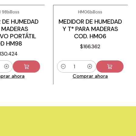
 98
|
sBoss
HM06
|
sBoss
 DE HUMEDAD
MEDIDOR DE HUMEDAD
 MADERAS
Y T° PARA MADERAS
IVO PORTÁTIL
COD. HM06
D HM98
$166.362
130.424
Cantidad
prar ahora
Comprar ahora