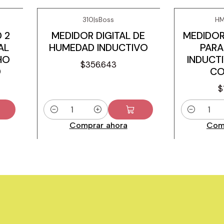
310
|
sBoss
HM
 2
MEDIDOR DIGITAL DE
MEDIDOR
AL
HUMEDAD INDUCTIVO
PARA
HO
INDUCT
$356.643
0
CO
$
Cantidad
Cantidad
Comprar ahora
Com