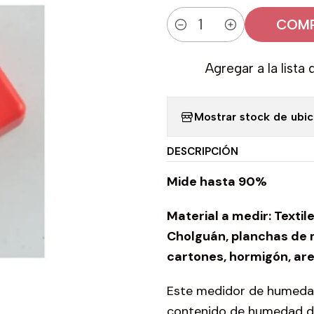
COMP
Cantidad
Agregar a la lista 
Mostrar stock de ubi
DESCRIPCIÓN
Mide hasta 90%
Material a medir: Texti
Cholguán, planchas de m
cartones, hormigón, ar
Este medidor de humedad 
contenido de humedad d