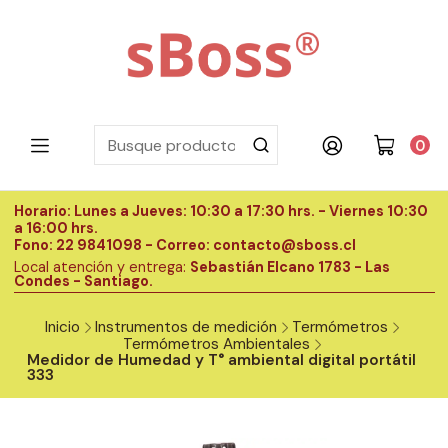
0
Horario: Lunes a Jueves: 10:30 a 17:30 hrs. - Viernes 10:30
H
a 16:00 hrs.
a
Fono: 22 9841098 - Correo: contacto@sboss.cl
F
Local atención y entrega:
Sebastián Elcano 1783 - Las
L
Condes - Santiago.
C
Inicio
Instrumentos de medición
Termómetros
Termómetros Ambientales
Medidor de Humedad y T° ambiental digital portátil
333