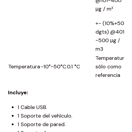
@101~400
a
μg / m³
4
+- (10%+50
dgts) @401
~500 μg /
m3
Temperatura
Temperatura
-10°~50°C
0.1 °C
sólo como
referencia
Incluye:
1 Cable USB.
1 Soporte del vehículo.
1 Soporte de pared.