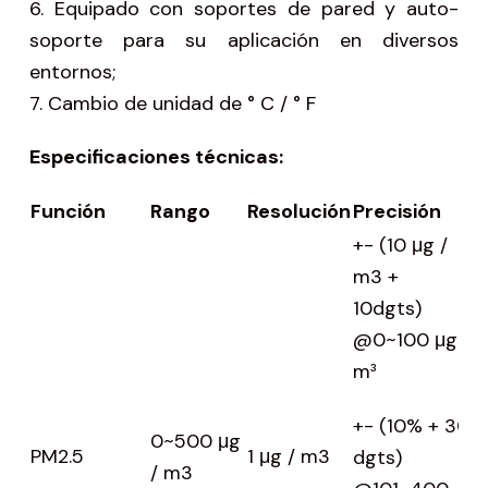
6. Equipado con soportes de pared y auto-
soporte para su aplicación en diversos
entornos;
7. Cambio de unidad de ° C / ° F
Especificaciones técnicas:
Función
Rango
Resolución
Precisión
O
+- (10 μg /
m3 +
10dgts)
@0~100 μg /
T
m³
a
+- (10% + 30
1
0~500 μg
PM2.5
1 μg / m3
dgts)
/ m3
H