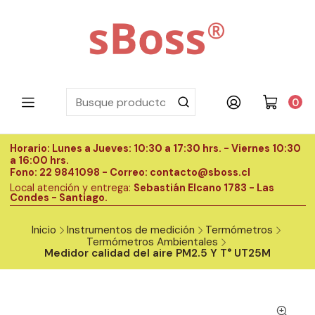
0
Horario: Lunes a Jueves: 10:30 a 17:30 hrs. - Viernes 10:30
H
a 16:00 hrs.
a
Fono: 22 9841098 - Correo: contacto@sboss.cl
F
Local atención y entrega:
Sebastián Elcano 1783 - Las
L
Condes - Santiago.
C
Inicio
Instrumentos de medición
Termómetros
Termómetros Ambientales
Medidor calidad del aire PM2.5 Y T° UT25M