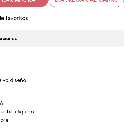
de favoritos
caciones
ivo diseño
A.
nte a líquido.
era.