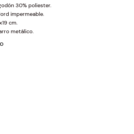
odón 30% poliester.
xford impermeable.
x19 cm.
arro metálico.
TO