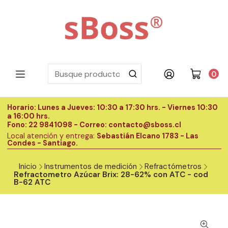
0
Horario: Lunes a Jueves: 10:30 a 17:30 hrs. - Viernes 10:30
H
a 16:00 hrs.
a
Fono: 22 9841098 - Correo: contacto@sboss.cl
F
Local atención y entrega:
Sebastián Elcano 1783 - Las
L
Condes - Santiago.
C
Inicio
Instrumentos de medición
Refractómetros
Refractometro Azúcar Brix: 28-62% con ATC - cod
B-62 ATC