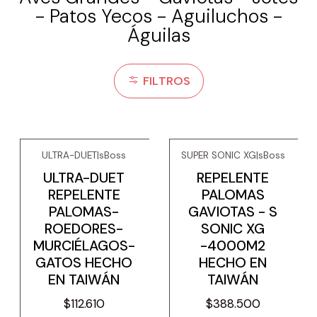
- Patos Yecos - Aguiluchos -
Águilas
FILTROS
ULTRA-DUET
|
sBoss
SUPER SONIC XG
|
sBoss
ULTRA-DUET
REPELENTE
REPELENTE
PALOMAS
PALOMAS-
GAVIOTAS - S
ROEDORES-
SONIC XG
MURCIÉLAGOS-
-4000M2
GATOS HECHO
HECHO EN
EN TAIWÁN
TAIWÁN
$112.610
$388.500