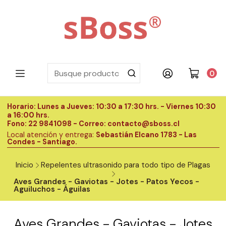
0
Horario: Lunes a Jueves: 10:30 a 17:30 hrs. - Viernes 10:30
H
a 16:00 hrs.
a
Fono: 22 9841098 - Correo: contacto@sboss.cl
F
Local atención y entrega:
Sebastián Elcano 1783 - Las
L
Condes - Santiago.
C
Inicio
Repelentes ultrasonido para todo tipo de Plagas
Aves Grandes - Gaviotas - Jotes - Patos Yecos -
Aguiluchos - Águilas
Aves Grandes - Gaviotas - Jotes