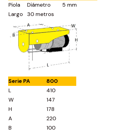
Piola
Diámetro
5 mm
Largo
30 metros
Serie PA
800
L
410
W
147
H
178
A
220
B
100