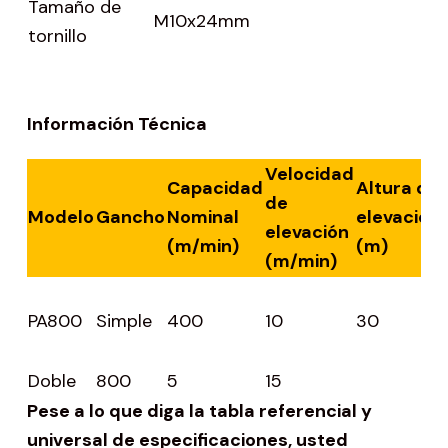
Tamaño de
M10x24mm
tornillo
Información Técnica
Velocidad
Capacidad
Altura de
de
Modelo
Gancho
Nominal
elevación
elevación
(m/min)
(m)
(m/min)
PA800
Simple
400
10
30
Doble
800
5
15
Pese a lo que diga la tabla referencial y
universal de especificaciones, usted