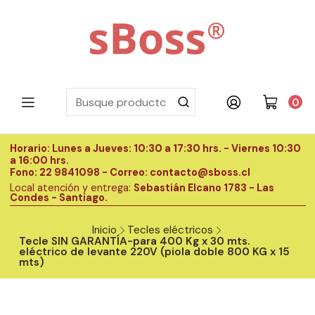
0
Horario: Lunes a Jueves: 10:30 a 17:30 hrs. - Viernes 10:30
H
a 16:00 hrs.
a
Fono: 22 9841098 - Correo: contacto@sboss.cl
F
Local atención y entrega:
Sebastián Elcano 1783 - Las
L
Condes - Santiago.
C
Inicio
Tecles eléctricos
Tecle SIN GARANTÍA-para 400 Kg x 30 mts.
eléctrico de levante 220V (piola doble 800 KG x 15
mts)