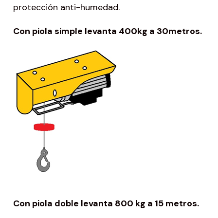
protección anti-humedad.
C
on
piola simple levanta
4
0
0
kg a
3
0
metros.
Con piola doble levanta 800 kg a 15 metros.